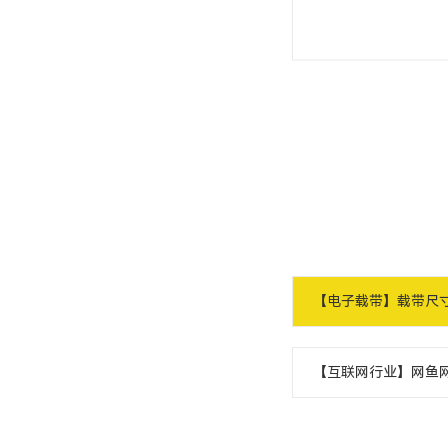
【电子载带】载带尺
【互联网行业】网鱼