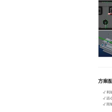
方案
√ 利
√ 远
√ 同